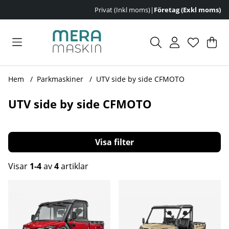
Privat (Inkl moms)
|
Företag (Exkl moms)
Var
Ant
.
Hem
Parkmaskiner
UTV side by side CFMOTO
UTV side by side CFMOTO
Filtrera
Visar
1-4
av
4
artiklar
Produkter