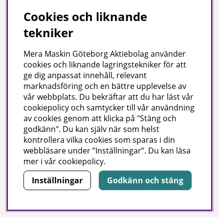
Cookies och liknande
tekniker
Information
Mera Maskin Göteborg Aktiebolag
använder
cookies och liknande lagringstekniker för att
Cookies
ge dig anpassat innehåll, relevant
marknadsföring och en bättre upplevelse av
Miljö
vår webbplats. Du bekräftar att du har läst vår
cookiepolicy och samtycker till vår användning
Vi på Mera Maskin är miljödiplomerade enligt svensk
av cookies genom att klicka på "Stäng och
miljöbas och ISO Certifierade enligt ISO 9001.
godkänn". Du kan själv när som helst
kontrollera vilka cookies som sparas i din
webbläsare under ”Inställningar”. Du kan läsa
mer i vår
cookiepolicy
.
Inställningar
Godkänn och stäng