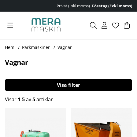
Privat (Inkl moms)
|
Företag (Exkl moms)
Var
Ant
.
Hem
Parkmaskiner
Vagnar
Vagnar
Filtrera
Visar
1-5
av
5
artiklar
Produkter