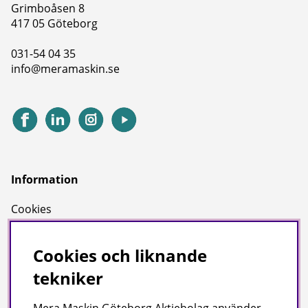
Grimboåsen 8
417 05 Göteborg
031-54 04 35
info@meramaskin.se
Information
Cookies
Miljö
Cookies och liknande
tekniker
Vi på Mera Maskin är miljödiplomerade enligt svensk
miljöbas och ISO Certifierade enligt ISO 9001.