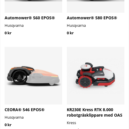
Automower® 560 EPOS®
Automower® 580 EPOS®
Husqvarna
Husqvarna
0 kr
0 kr
CEORA® 546 EPOS®
KR230E Kress RTK 8.000
robotgräsklippare med OAS
Husqvarna
Kress
0 kr