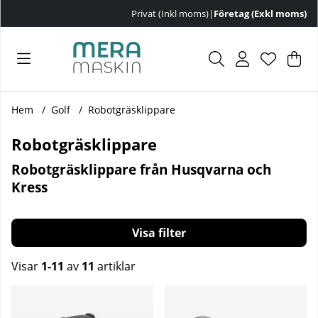
Privat (Inkl moms)
|
Företag (Exkl moms)
Var
Ant
.
Hem
Golf
Robotgräsklippare
Robotgräsklippare
Robotgräsklippare från Husqvarna och
Kress
Filtrera
Visar
1-11
av
11
artiklar
Produkter