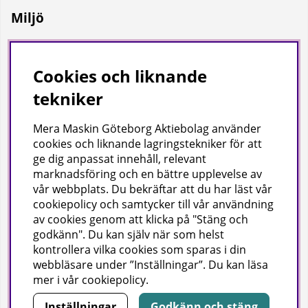
Miljö
Vi på Mera Maskin är miljödiplomerade enligt svensk
miljöbas och ISO Certifierade enligt ISO 9001.
Cookies och liknande
tekniker
Mera Maskin Göteborg Aktiebolag
använder
cookies och liknande lagringstekniker för att
ge dig anpassat innehåll, relevant
marknadsföring och en bättre upplevelse av
vår webbplats. Du bekräftar att du har läst vår
Copyright
cookiepolicy och samtycker till vår användning
av cookies genom att klicka på "Stäng och
© 2024 Mera Maskin Göteborg Aktiebolag (publ).
godkänn". Du kan själv när som helst
kontrollera vilka cookies som sparas i din
webbläsare under ”Inställningar”. Du kan läsa
mer i vår
cookiepolicy
.
Inställningar
Godkänn och stäng