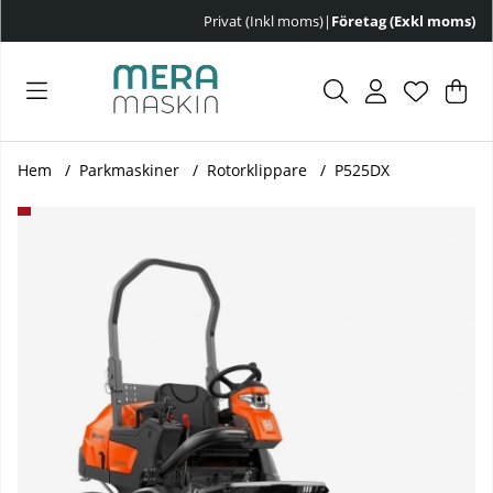
Privat (Inkl moms)
|
Företag (Exkl moms)
Var
Ant
.
Hem
Parkmaskiner
Rotorklippare
P525DX
Produktbilder P525DX