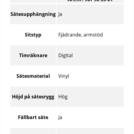
Utrustning
–
Ja
Sätesupphängning
Jämför
specifikationer
för
Fjädrande, armstöd
Sitstyp
olika
produktartiklar
Digital
Timräknare
Vinyl
Sätesmaterial
Hög
Höjd på sätesrygg
Ja
Fällbart säte