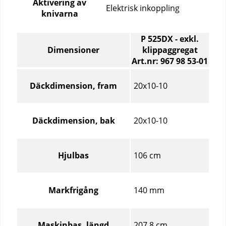
Aktivering av
Elektrisk inkoppling
knivarna
P 525DX - exkl.
Dimensioner
klippaggregat
Art.nr: 967 98 53‑01
Dimensioner
–
20x10-10
Däckdimension, fram
Jämför
specifikationer
för
20x10-10
Däckdimension, bak
olika
produktartiklar
106 cm
Hjulbas
140 mm
Markfrigång
207,8 cm
Maskinbas, längd