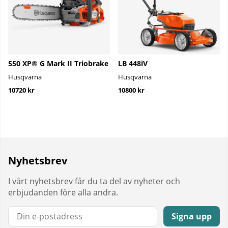
550 XP® G Mark II Triobrake
LB 448iV
Husqvarna
Husqvarna
10720 kr
10800 kr
Nyhetsbrev
I vårt nyhetsbrev får du ta del av nyheter och
erbjudanden före alla andra.
E-post:
Signa upp