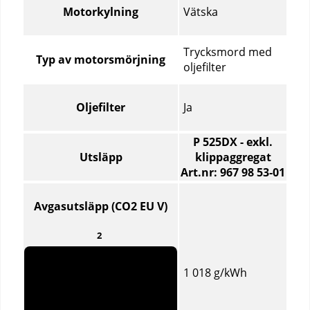
Vätska
Motorkylning
Trycksmord med
Typ av motorsmörjning
oljefilter
Ja
Oljefilter
P 525DX - exkl.
Utsläpp
klippaggregat
Art.nr: 967 98 53‑01
Utsläpp
–
Avgasutsläpp (CO2 EU V)
Jämför
specifikationer
2
för
olika
1 018 g/kWh
produktartiklar