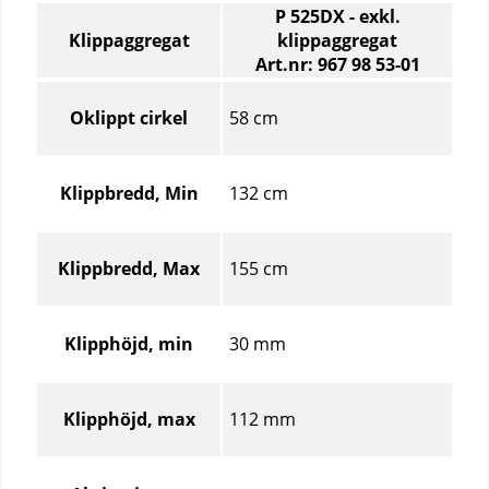
P 525DX - exkl.
Klippaggregat
klippaggregat
Art.nr: 967 98 53‑01
Klippaggregat
–
58 cm
Oklippt cirkel
Jämför
specifikationer
för
132 cm
Klippbredd, Min
olika
produktartiklar
155 cm
Klippbredd, Max
30 mm
Klipphöjd, min
112 mm
Klipphöjd, max