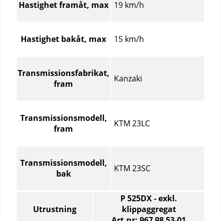
19 km/h
Hastighet framåt, max
15 km/h
Hastighet bakåt, max
Transmissionsfabrikat,
Kanzaki
fram
Transmissionsmodell,
KTM 23LC
fram
Transmissionsmodell,
KTM 23SC
bak
P 525DX - exkl.
Utrustning
klippaggregat
Art.nr: 967 98 53‑01