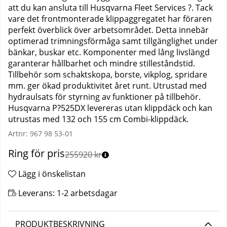
att du kan ansluta till Husqvarna Fleet Services ?. Tack
vare det frontmonterade klippaggregatet har föraren
perfekt överblick över arbetsområdet. Detta innebär
optimerad trimningsförmåga samt tillgänglighet under
bänkar, buskar etc. Komponenter med lång livslängd
garanterar hållbarhet och mindre stilleståndstid.
Tillbehör som schaktskopa, borste, vikplog, spridare
mm. ger ökad produktivitet året runt. Utrustad med
hydraulsats för styrning av funktioner på tillbehör.
Husqvarna P?525DX levereras utan klippdäck och kan
utrustas med 132 och 155 cm Combi-klippdäck.
Artnr:
967 98 53-01
Ring för pris
255920 kr
Lägg i önskelistan
Leverans:
1-2 arbetsdagar
PRODUKTBESKRIVNING