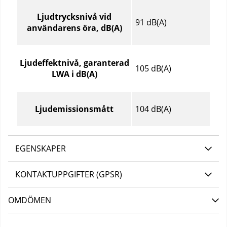
Ljud
och
Ljudtrycksnivå vid
91 dB(A)
buller
användarens öra, dB(A)
–
Jämför
specifikationer
Ljudeffektnivå, garanterad
105 dB(A)
för
LWA i dB(A)
olika
produktartiklar
104 dB(A)
Ljudemissionsmått
EGENSKAPER
KONTAKTUPPGIFTER (GPSR)
OMDÖMEN