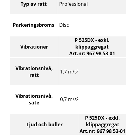
Professional
Typ av ratt
Disc
Parkeringsbroms
P 525DX - exkl.
Vibrationer
klippaggregat
Art.nr: 967 98 53‑01
Vibrationer
–
Vibrationsnivå,
1,7 m/s²
Jämför
ratt
specifikationer
för
olika
Vibrationsnivå,
0,7 m/s²
produktartiklar
säte
P 525DX - exkl.
Ljud och buller
klippaggregat
Art.nr: 967 98 53‑01