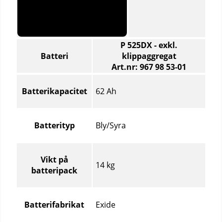
P 525DX - exkl.
Batteri
klippaggregat
Art.nr: 967 98 53‑01
Batteri
–
62 Ah
Batterikapacitet
Jämför
specifikationer
för
Bly/Syra
Batterityp
olika
produktartiklar
Vikt på
14 kg
batteripack
Exide
Batterifabrikat