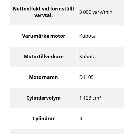
Nettoeffekt vid förinställt
3 000 varv/min
varvtal,
Kubota
Varumärke motor
Kubota
Motortillverkare
D1105
Motornamn
1 123 cm³
Cylindervolym
3
Cylindrar