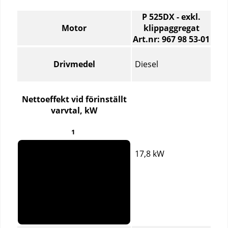
P 525DX - exkl.
Motor
klippaggregat
Art.nr: 967 98 53‑01
Motor
–
Diesel
Drivmedel
Jämför
specifikationer
för
Nettoeffekt vid förinställt
olika
varvtal, kW
produktartiklar
1
17,8 kW