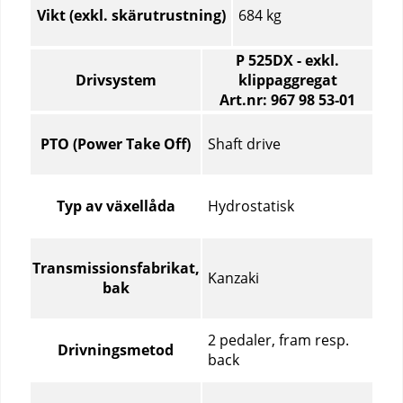
684 kg
Vikt (exkl. skärutrustning)
P 525DX - exkl.
Drivsystem
klippaggregat
Art.nr: 967 98 53‑01
Drivsystem
–
Shaft drive
PTO (Power Take Off)
Jämför
specifikationer
för
Hydrostatisk
Typ av växellåda
olika
produktartiklar
Transmissionsfabrikat,
Kanzaki
bak
2 pedaler, fram resp.
Drivningsmetod
back