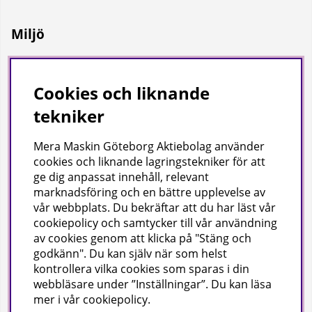
Miljö
Vi på Mera Maskin är miljödiplomerade enligt svensk
miljöbas och ISO Certifierade enligt ISO 9001.
Cookies och liknande
tekniker
Mera Maskin Göteborg Aktiebolag
använder
cookies och liknande lagringstekniker för att
ge dig anpassat innehåll, relevant
marknadsföring och en bättre upplevelse av
vår webbplats. Du bekräftar att du har läst vår
Copyright
cookiepolicy och samtycker till vår användning
av cookies genom att klicka på "Stäng och
© 2024 Mera Maskin Göteborg Aktiebolag (publ).
godkänn". Du kan själv när som helst
kontrollera vilka cookies som sparas i din
webbläsare under ”Inställningar”. Du kan läsa
mer i vår
cookiepolicy
.