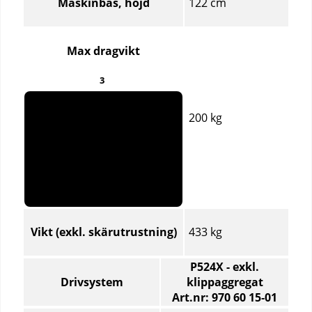
122 cm
Maskinbas, höjd
Max dragvikt
3
200 kg
433 kg
Vikt (exkl. skärutrustning)
P524X - exkl.
Drivsystem
klippaggregat
Art.nr: 970 60 15‑01