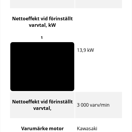
Jämför
specifikationer
för
Nettoeffekt vid förinställt
olika
varvtal, kW
produktartiklar
1
13,9 kW
Nettoeffekt vid förinställt
3 000 varv/min
varvtal,
Kawasaki
Varumärke motor