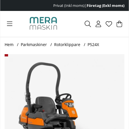
Privat (Inkl moms)
|
Företag (Exkl moms)
Var
Ant
.
Hem
Parkmaskiner
Rotorklippare
P524X
Produktbilder P524X