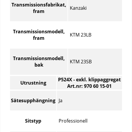
Transmissionsfabrikat,
Kanzaki
fram
Transmissionsmodell,
KTM 23LB
fram
Transmissionsmodell,
KTM 23SB
bak
P524X - exkl. klippaggregat
Utrustning
Art.nr: 970 60 15‑01
Utrustning
–
Ja
Sätesupphängning
Jämför
specifikationer
för
Professionell
Sitstyp
olika