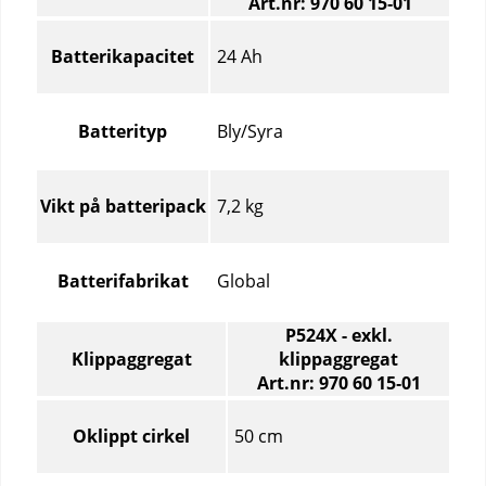
Art.nr: 970 60 15‑01
Batteri
–
24 Ah
Batterikapacitet
Jämför
specifikationer
för
Bly/Syra
Batterityp
olika
produktartiklar
7,2 kg
Vikt på batteripack
Global
Batterifabrikat
P524X - exkl.
Klippaggregat
klippaggregat
Art.nr: 970 60 15‑01
Klippaggregat
–
50 cm
Oklippt cirkel
Jämför
specifikationer