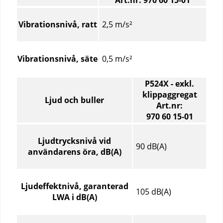
Art.nr: 970 60 15‑01
Vibrationer
–
2,5 m/s²
Vibrationsnivå, ratt
Jämför
specifikationer
för
0,5 m/s²
Vibrationsnivå, säte
olika
produktartiklar
P524X - exkl.
klippaggregat
Ljud och buller
Art.nr:
970 60 15‑01
Ljud
och
Ljudtrycksnivå vid
90 dB(A)
buller
användarens öra, dB(A)
–
Jämför
specifikationer
Ljudeffektnivå, garanterad
105 dB(A)
för
LWA i dB(A)
olika
produktartiklar