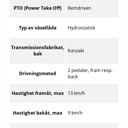
Drivsystem
–
Remdriven
PTO (Power Take Off)
Jämför
specifikationer
för
Hydrostatisk
Typ av växellåda
olika
produktartiklar
Transmissionsfabrikat,
Kanzaki
bak
2 pedaler, fram resp.
Drivningsmetod
back
13 km/h
Hastighet framåt, max
9 km/h
Hastighet bakåt, max