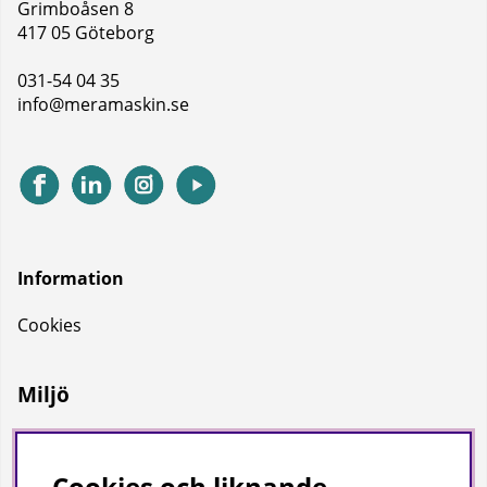
Grimboåsen 8
417 05 Göteborg
031-54 04 35
info@meramaskin.se
Information
Cookies
Miljö
Vi på Mera Maskin är miljödiplomerade enligt svensk
miljöbas och ISO Certifierade enligt ISO 9001.
Cookies och liknande