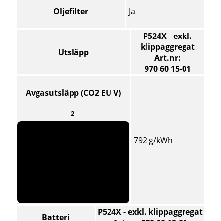
Ja
Oljefilter
P524X - exkl.
klippaggregat
Utsläpp
Art.nr:
970 60 15‑01
Utsläpp
–
Avgasutsläpp (CO2 EU V)
Jämför
specifikationer
2
för
olika
792 g/kWh
produktartiklar
P524X - exkl. klippaggregat
Batteri