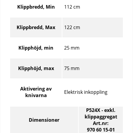
för
112 cm
Klippbredd, Min
olika
produktartiklar
122 cm
Klippbredd, Max
25 mm
Klipphöjd, min
75 mm
Klipphöjd, max
Aktivering av
Elektrisk inkoppling
knivarna
P524X - exkl.
klippaggregat
Dimensioner
Art.nr:
970 60 15‑01