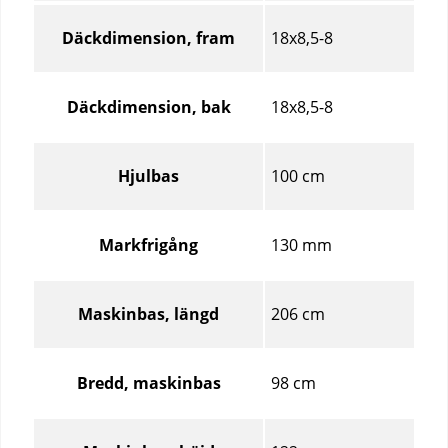
Dimensioner
–
18x8,5-8
Däckdimension, fram
Jämför
specifikationer
för
18x8,5-8
Däckdimension, bak
olika
produktartiklar
100 cm
Hjulbas
130 mm
Markfrigång
206 cm
Maskinbas, längd
98 cm
Bredd, maskinbas