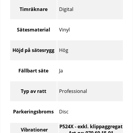
produktartiklar
Digital
Timräknare
Vinyl
Sätesmaterial
Hög
Höjd på sätesrygg
Ja
Fällbart säte
Professional
Typ av ratt
Disc
Parkeringsbroms
P524X - exkl. klippaggregat
Vibrationer