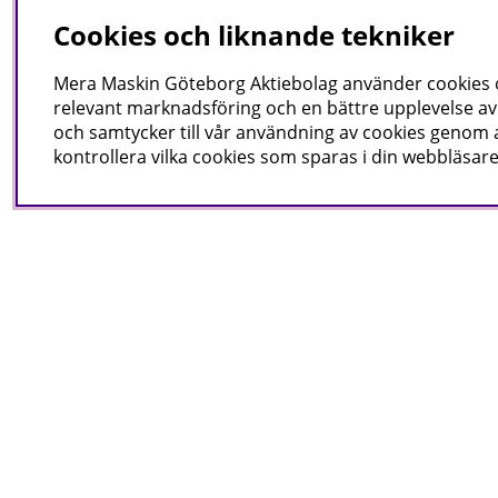
Cookies och liknande tekniker
Mera Maskin Göteborg Aktiebolag
använder cookies oc
relevant marknadsföring och en bättre upplevelse av 
och samtycker till vår användning av cookies genom a
kontrollera vilka cookies som sparas i din webbläsare
Nyhetsbrev
I vårt nyhetsbrev får du ta 
Informatio
Kontakta oss
Cookies
Mera Maskin Göteborg Aktiebolag