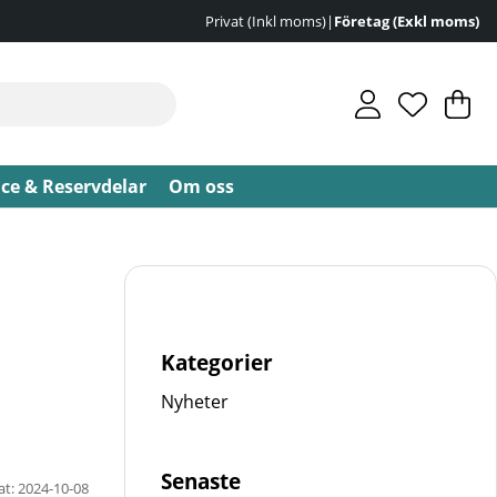
Privat (Inkl moms)
|
Företag (Exkl moms)
V
An
.
ice & Reservdelar
Om oss
Kategorier
Nyheter
Senaste
at: 2024-10-08