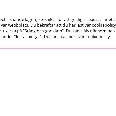
h liknande lagringstekniker för att ge dig anpassat innehål
vår webbplats. Du bekräftar att du har läst vår cookiepolicy
tt klicka på "Stäng och godkänn". Du kan själv när som hels
 under ”Inställningar”. Du kan läsa mer i vår
cookiepolicy
.
del av nyheter och erbjudanden före alla andra.
n
Miljö
Vi på Mera Maskin är miljö