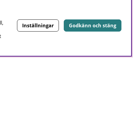
l,
Inställningar
Godkänn och stäng
t
E-post:
Signa upp
Copyright
diplomerade
© 2024 Mera Maskin Göteborg