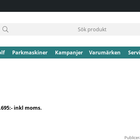
lf
Parkmaskiner
Kampanjer
Varumärken
Serv
.695:- inkl moms.
Publicer