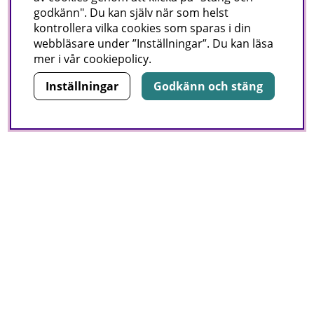
godkänn". Du kan själv när som helst
kontrollera vilka cookies som sparas i din
webbläsare under ”Inställningar”. Du kan läsa
mer i vår
cookiepolicy
.
Inställningar
Godkänn och stäng
Nyhetsbrev
I vårt nyhetsbrev får du ta del av nyheter och
erbjudanden före alla andra.
E-post:
Signa upp