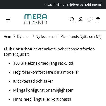
Privat (Inkl moms)
|
Företag (Exkl moms)
Var
Ant
.
Hem
Nyheter
Ny leverans till Marstrands Nytta och Nöje-
Club Car Urban
är ett arbets- och transportfordon
som erbjuder:
100 % elektrisk med lång räckvidd
Hög förarkomfort i tre olika modeller
Krocktestad och säker
Många konfigurationsmöjligheter
Finns med långt eller kort chassi