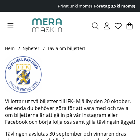
Privat (Inkl moms)
|
Företag (Exkl moms)
Var
Ant
.
Hem
Nyheter
Tävla om biljetter!
Vi lottar ut två biljetter till IFK- Mjällby den 20 oktober,
det enda du behöver göra för att vara med och tävla
om biljetterna är att gå in på vår Instagram eller
Facebook och börja följa oss samt gilla tävlingsinlägget!
Tävlingen avslutas 30 september och vinnaren dras