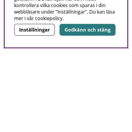
kontrollera vilka cookies som sparas i din
webbläsare under ”Inställningar”. Du kan läsa
mer i vår
cookiepolicy
.
Inställningar
Godkänn och stäng
Nyhetsbrev
I vårt nyhetsbrev får du ta del av nyheter och
erbjudanden före alla andra.
E-post:
Signa upp