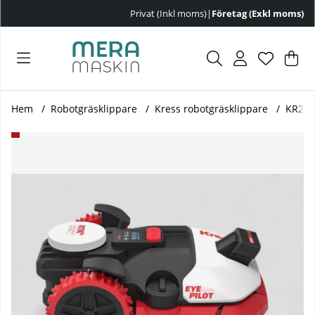
Privat (Inkl moms)
|
Företag (Exkl moms)
Var
Ant
.
Hem
Robotgräsklippare
Kress robotgräsklippare
KR273
Produktbilder KR273E Kress EyePilot® RTKⁿ 3000 m² robot