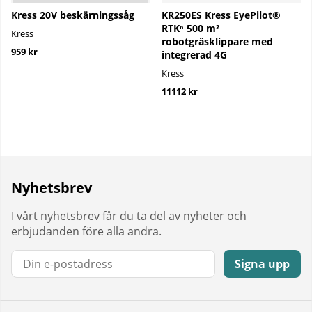
Kress 20V beskärningssåg
KR250ES Kress EyePilot®
RTKⁿ 500 m²
Kress
robotgräsklippare med
959 kr
integrerad 4G
Kress
11112 kr
Nyhetsbrev
I vårt nyhetsbrev får du ta del av nyheter och
erbjudanden före alla andra.
E-post:
Signa upp