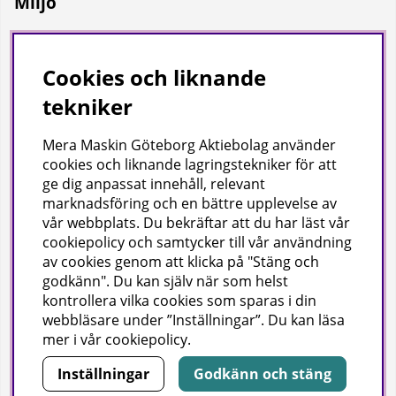
Miljö
Vi på Mera Maskin är miljödiplomerade enligt svensk
miljöbas och ISO Certifierade enligt ISO 9001.
Cookies och liknande
tekniker
Mera Maskin Göteborg Aktiebolag
använder
cookies och liknande lagringstekniker för att
ge dig anpassat innehåll, relevant
marknadsföring och en bättre upplevelse av
vår webbplats. Du bekräftar att du har läst vår
Copyright
cookiepolicy och samtycker till vår användning
av cookies genom att klicka på "Stäng och
© 2024 Mera Maskin Göteborg Aktiebolag (publ).
godkänn". Du kan själv när som helst
kontrollera vilka cookies som sparas i din
webbläsare under ”Inställningar”. Du kan läsa
mer i vår
cookiepolicy
.
Inställningar
Godkänn och stäng