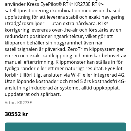
använder Kress EyePilot® RTKⁿ KR273E RTKⁿ-
satellitpositionering i kombination med vision-based
uppfattning för att leverera stabil och exakt navigering
i trädgårdsmiljöer — utan extra hårdvara. RTKⁿ-
korrigering levereras over-the-air och förstärks av en
redundant positioneringsarkitektur, vilket gör att
klipparen behåller sin noggrannhet även när
satellitsignalen är påverkad. ZeroTrim klippsystem ger
en ren och exakt kantklippning och minskar behovet av
manuell eftertrimning. Klippmönster kan ställas in för
tydliga ränder eller ett mer naturligt resultat. EyePilot
förblir tillförlitligt ansluten via Wi-Fi eller integrerad 4G.
Utan löpande kostnader och med 5 års kostnadsfri 4G-
anslutning inkluderad är systemet alltid uppkopplat,
uppdaterat och spårbart.
Artnr:
KR273E
30552
kr