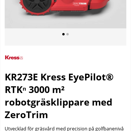
KR273E Kress EyePilot®
RTKⁿ 3000 m²
robotgräsklippare med
ZeroTrim
Utvecklad för gräsvård med precision på golfbanenivå