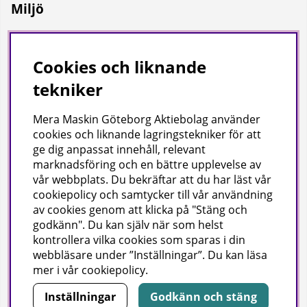
Miljö
Vi på Mera Maskin är miljödiplomerade enligt svensk
miljöbas och ISO Certifierade enligt ISO 9001.
Cookies och liknande
tekniker
Mera Maskin Göteborg Aktiebolag
använder
cookies och liknande lagringstekniker för att
ge dig anpassat innehåll, relevant
marknadsföring och en bättre upplevelse av
vår webbplats. Du bekräftar att du har läst vår
Copyright
cookiepolicy och samtycker till vår användning
av cookies genom att klicka på "Stäng och
© 2024 Mera Maskin Göteborg Aktiebolag (publ).
godkänn". Du kan själv när som helst
kontrollera vilka cookies som sparas i din
webbläsare under ”Inställningar”. Du kan läsa
mer i vår
cookiepolicy
.
Inställningar
Godkänn och stäng