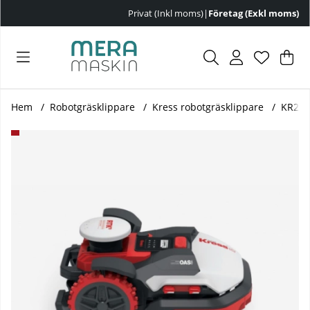
Privat (Inkl moms)
|
Företag (Exkl moms)
Var
Ant
.
Hem
Robotgräsklippare
Kress robotgräsklippare
KR233
Produktbilder KR233E Kress RTK 12.000 robotgräsklippare