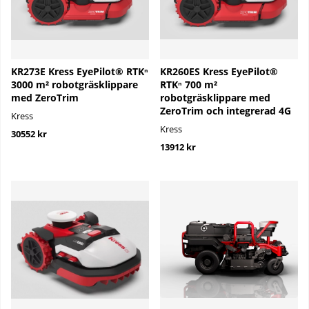
KR273E Kress EyePilot® RTKⁿ
KR260ES Kress EyePilot®
3000 m² robotgräsklippare
RTKⁿ 700 m²
med ZeroTrim
robotgräsklippare med
ZeroTrim och integrerad 4G
Kress
Kress
30552 kr
13912 kr