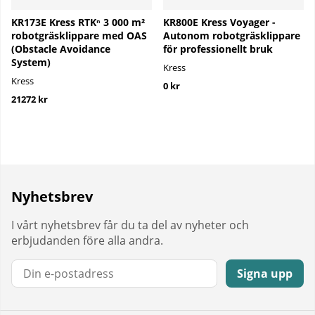
KR173E Kress RTKⁿ 3 000 m²
KR800E Kress Voyager -
robotgräsklippare med OAS
Autonom robotgräsklippare
(Obstacle Avoidance
för professionellt bruk
System)
Kress
Kress
0 kr
21272 kr
Nyhetsbrev
I vårt nyhetsbrev får du ta del av nyheter och
erbjudanden före alla andra.
E-post:
Signa upp