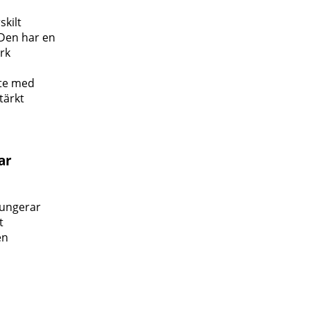
kilt
 Den har en
rk
ete med
tärkt
ar
Fungerar
t
en