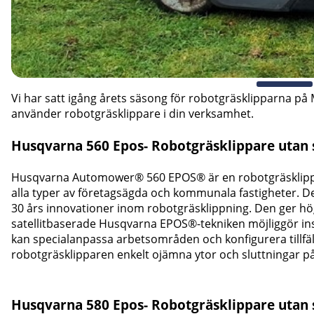
Vi har satt igång årets säsong för robotgräsklipparna på M
använder robotgräsklippare i din verksamhet.
Husqvarna 560 Epos- Robotgräsklippare utan s
Husqvarna Automower® 560 EPOS® är en robotgräsklippare 
alla typer av företagsägda och kommunala fastigheter. D
30 års innovationer inom robotgräsklippning. Den ger hög 
satellitbaserade Husqvarna EPOS®-tekniken möjliggör insta
kan specialanpassa arbetsområden och konfigurera tillfä
robotgräsklipparen enkelt ojämna ytor och sluttningar på 
Husqvarna 580 Epos- Robotgräsklippare utan sl