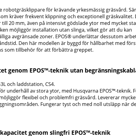
botgräsklippare för krävande yrkesmässig gräsvård. Särs
m kräver frekvent klippning och exceptionell gräskvalitet.
r till 20 mm, även på intensivt gödslade ytor med mycket sta
n möjliggör installation utan slinga, vilket gör att du kan
lfälliga avgränsade zoner. EPOS® underlättar dessutom arb
ståndstid. Den här modellen är byggd för hållbarhet med förs
 som tillbehör för att förbättra greppet.
tet genom EPOS™-teknik utan begränsningskabl
3L och laddstation, CS4.
ör underhåll av stora ytor, med Husqvarna EPOS™-teknik. 
möjliggör flexibel och problemfri gräsvård. Levererar mycke
nläggningsområden. Fungerar tyst och med noll utsläpp när d
kapacitet genom slingfri EPOS™-teknik