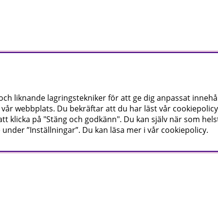
h liknande lagringstekniker för att ge dig anpassat innehål
vår webbplats. Du bekräftar att du har läst vår cookiepolicy
tt klicka på "Stäng och godkänn". Du kan själv när som hels
 under ”Inställningar”. Du kan läsa mer i vår
cookiepolicy
.
del av nyheter och erbjudanden före alla andra.