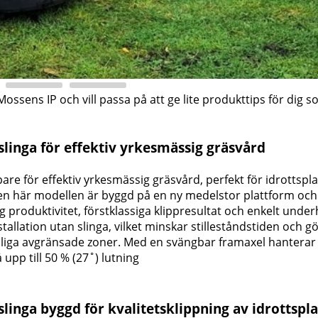
ossens IP och vill passa på att ge lite produkttips för dig 
linga för effektiv yrkesmässig gräsvård
för effektiv yrkesmässig gräsvård, perfekt för idrottspla
en här modellen är byggd på en ny medelstor plattform och
produktivitet, förstklassiga klippresultat och enkelt under
llation utan slinga, vilket minskar stilleståndstiden och gö
lliga avgränsade zoner. Med en svängbar framaxel hanterar
upp till 50 % (27˚) lutning
inga byggd för kvalitetsklippning av idrottspla