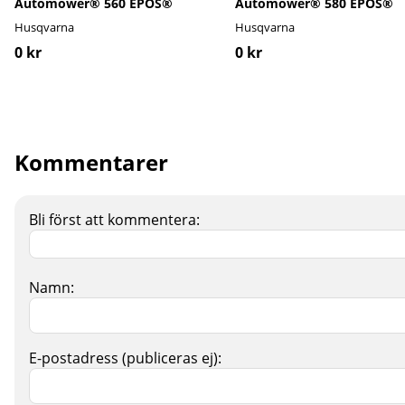
Automower® 560 EPOS®
Automower® 580 EPOS®
Husqvarna
Husqvarna
0 kr
0 kr
Kommentarer
Bli först att kommentera:
Namn:
E-postadress (publiceras ej):