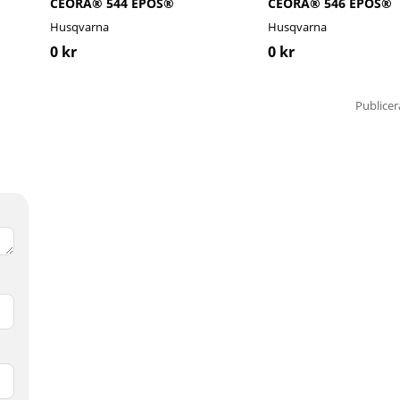
CEORA® 544 EPOS®
CEORA® 546 EPOS®
Husqvarna
Husqvarna
0 kr
0 kr
Publicer