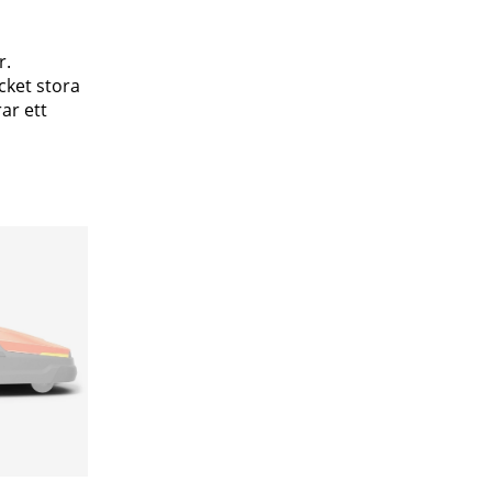
r.
cket stora
ar ett