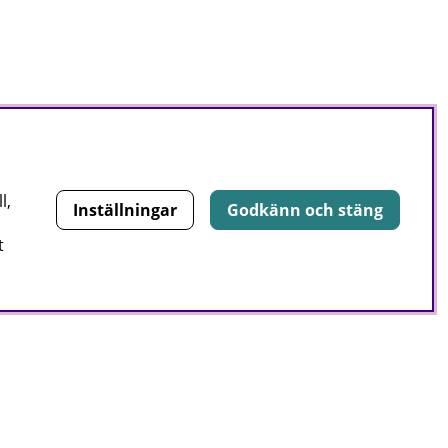
l,
Inställningar
Godkänn och stäng
t
E-post:
Signa upp