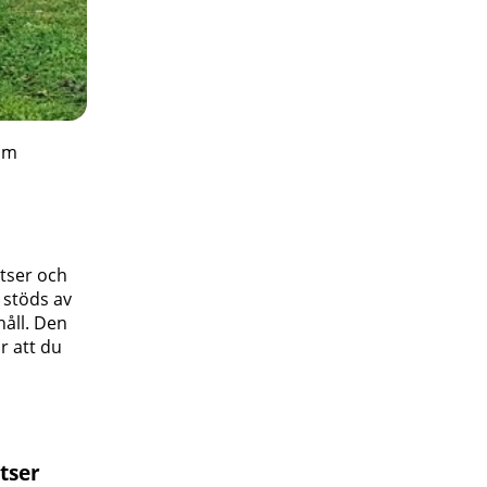
som
tser och
 stöds av
håll. Den
r att du
tser