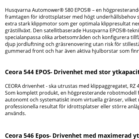
Husqvarna Automower® 580 EPOS® – en högpresterande ro
framtagen för idrottsplatser med högt underhållsbehov so
extra stark klippmotor som ger optimala klippresultat ne
grästillväxt. Den satellitbaserade Husqvarna EPOS®-teknike
specialanpassa olika arbetsområden och konfigurera til
djup jordluftning och gräsrenovering utan risk för stille
gummerad front och har även aktiva hjulborstar som finns
Ceora 544 EPOS-
Drivenhet med stor ytkapaci
CEORA drivenhet - ska utrustas med klippaggregatet, RZ 4
Som komplett produkt, en högpresterande robotmodell f
autonomt och systematiskt inom virtuella gränser, vilket 
professionella resultat för idrottsplatser eller större a
används.
Ceora 546 Epos- Drivenhet med maximerad yt