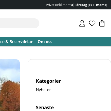
Privat (Inkl moms)
|
Företag (Exkl moms)
V
An
.
ice & Reservdelar
Om oss
Kategorier
Nyheter
Senaste